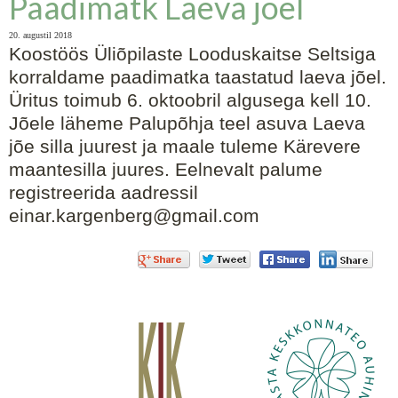
Paadimatk Laeva jõel
20. augustil 2018
Koostöös Üliõpilaste Looduskaitse Seltsiga
korraldame paadimatka taastatud laeva jõel.
Üritus toimub 6. oktoobril algusega kell 10.
Jõele läheme Palupõhja teel asuva Laeva
jõe silla juurest ja maale tuleme Kärevere
maantesilla juures. Eelnevalt palume
registreerida aadressil
einar.kargenberg@gmail.com