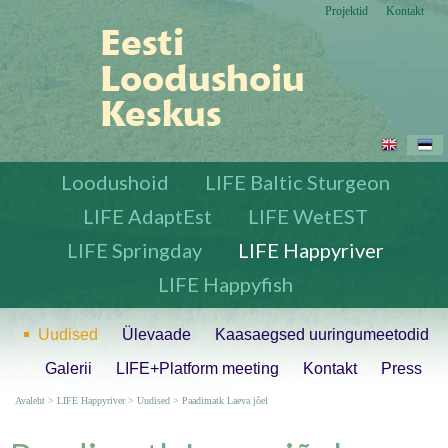
Projektid
Kontakt
Loodushoid
LIFE Baltic Sturgeon
LIFE AdaptEst
LIFE WetEST
LIFE Springday
LIFE Happyriver
LIFE Happyfish
Uudised
Ülevaade
Kaasaegsed uuringumeetodid
Galerii
LIFE+Platform meeting
Kontakt
Press
Avaleht
>
LIFE Happyriver
>
Uudised
>
Paadimatk Laeva jõel