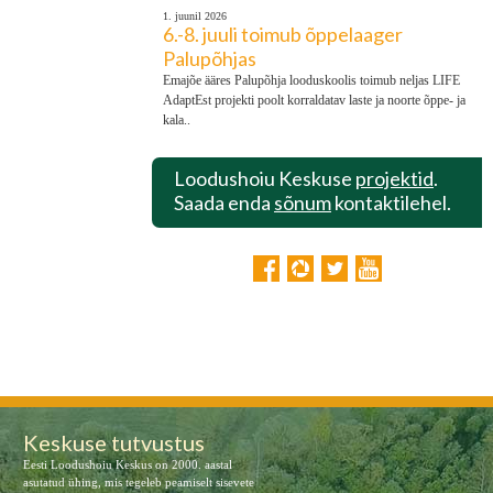
1. juunil 2026
6.-8. juuli toimub õppelaager
Palupõhjas
Emajõe ääres Palupõhja looduskoolis toimub neljas LIFE
AdaptEst projekti poolt korraldatav laste ja noorte õppe- ja
kala..
Loodushoiu Keskuse
projektid
.
Saada enda
sõnum
kontaktilehel.
Keskuse tutvustus
Eesti Loodushoiu Keskus on 2000. aastal
asutatud ühing, mis tegeleb peamiselt sisevete