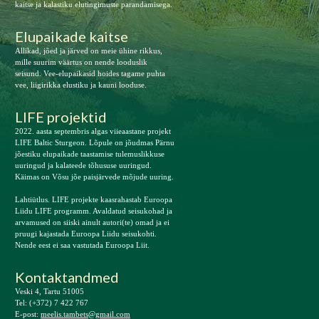
kaitse ja kalastiku elutingimuste parandamisega.
Elupaikade kaitse
Allikad, jõed ja järved on meie ühine rikkus,
mille suurim väärtus on nende looduslik
seisund. Vee-elupaikasid hoides tagame puhta
vee, liigirikka elustiku ja kauni looduse.
LIFE projektid
2022. aasta septembris algas viieaastane projekt
LIFE Baltic Sturgeon. Lõpule on jõudmas Pärnu
jõestiku elupaikade taastamise tulemuslikkuse
uuringud ja kalateede tõhususe uuringud.
Käimas on Võsu jõe paisjärvede mõjude uuring.
Lahtiütlus. LIFE projekte kaasrahastab Euroopa
Liidu LIFE programm. Avaldatud seisukohad ja
arvamused on siiski ainult autori(te) omad ja ei
pruugi kajastada Euroopa Liidu seisukohti.
Nende eest ei saa vastutada Euroopa Liit.
Kontaktandmed
Veski 4, Tartu 51005
Tel: (+372) 7 422 767
E-post:
meelis.tambets@gmail.com