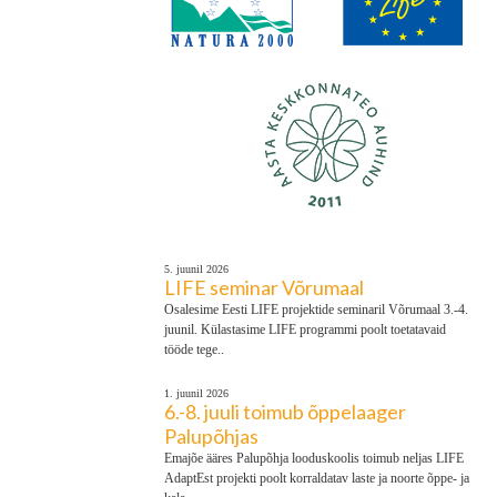
5. juunil 2026
LIFE seminar Võrumaal
Osalesime Eesti LIFE projektide seminaril Võrumaal 3.-4.
juunil. Külastasime LIFE programmi poolt toetatavaid
tööde tege..
1. juunil 2026
6.-8. juuli toimub õppelaager
Palupõhjas
Emajõe ääres Palupõhja looduskoolis toimub neljas LIFE
AdaptEst projekti poolt korraldatav laste ja noorte õppe- ja