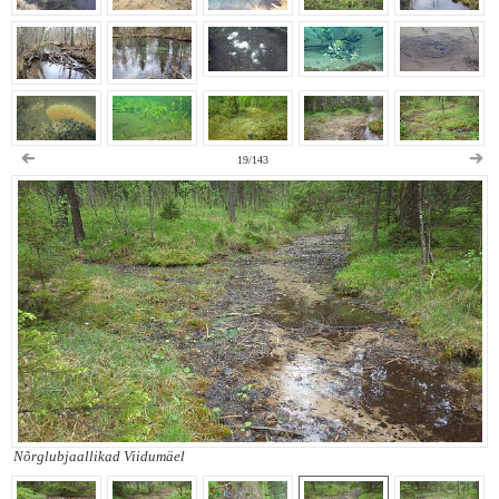
19/143
Nõrglubjaallikad Viidumäel