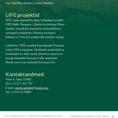
vee, liigirikka elustiku ja kauni looduse.
LIFE projektid
2022. aasta septembris algas viieaastane projekt
LIFE Baltic Sturgeon. Lõpule on jõudmas Pärnu
jõestiku elupaikade taastamise tulemuslikkuse
uuringud ja kalateede tõhususe uuringud.
Käimas on Võsu jõe paisjärvede mõjude uuring.
Lahtiütlus. LIFE projekte kaasrahastab Euroopa
Liidu LIFE programm. Avaldatud seisukohad ja
arvamused on siiski ainult autori(te) omad ja ei
pruugi kajastada Euroopa Liidu seisukohti.
Nende eest ei saa vastutada Euroopa Liit.
Kontaktandmed
Veski 4, Tartu 51005
Tel: (+372) 7 422 767
E-post:
meelis.tambets@gmail.com
Tel: (+372) 5176886
www.loodushoid.ee © 2023 Eesti Loodushoiu Keskus »
Veebidisain ja FastLion CMS
aara.ee