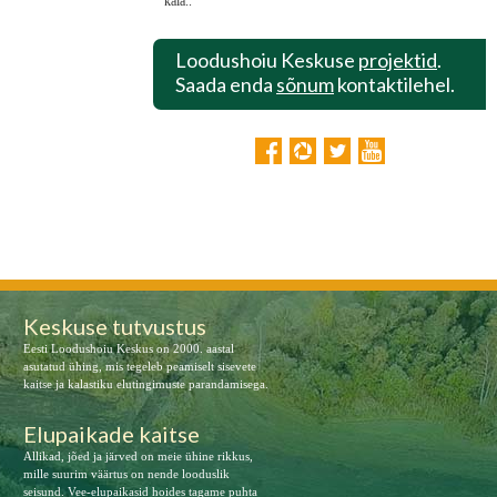
kala..
Loodushoiu Keskuse
projektid
.
Saada enda
sõnum
kontaktilehel.
Keskuse tutvustus
Eesti Loodushoiu Keskus on 2000. aastal
asutatud ühing, mis tegeleb peamiselt sisevete
kaitse ja kalastiku elutingimuste parandamisega.
Elupaikade kaitse
Allikad, jõed ja järved on meie ühine rikkus,
mille suurim väärtus on nende looduslik
seisund. Vee-elupaikasid hoides tagame puhta