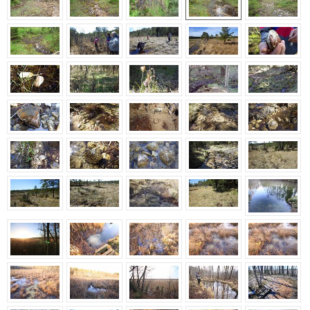
Nõrglubjaallikad Viidumäel | Galerii