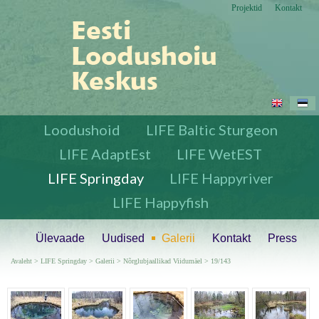
Projektid
Kontakt
Loodushoid
LIFE Baltic Sturgeon
LIFE AdaptEst
LIFE WetEST
LIFE Springday
LIFE Happyriver
LIFE Happyfish
Ülevaade
Uudised
Galerii
Kontakt
Press
Avaleht
>
LIFE Springday
>
Galerii
>
Nõrglubjaallikad Viidumäel
> 19/143