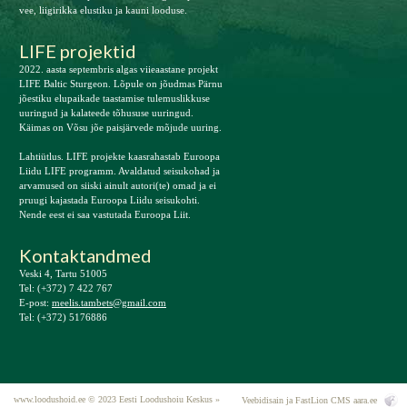
vee, liigirikka elustiku ja kauni looduse.
LIFE projektid
2022. aasta septembris algas viieaastane projekt
LIFE Baltic Sturgeon. Lõpule on jõudmas Pärnu
jõestiku elupaikade taastamise tulemuslikkuse
uuringud ja kalateede tõhususe uuringud.
Käimas on Võsu jõe paisjärvede mõjude uuring.
Lahtiütlus. LIFE projekte kaasrahastab Euroopa
Liidu LIFE programm. Avaldatud seisukohad ja
arvamused on siiski ainult autori(te) omad ja ei
pruugi kajastada Euroopa Liidu seisukohti.
Nende eest ei saa vastutada Euroopa Liit.
Kontaktandmed
Veski 4, Tartu 51005
Tel: (+372) 7 422 767
E-post:
meelis.tambets@gmail.com
Tel: (+372) 5176886
www.loodushoid.ee © 2023 Eesti Loodushoiu Keskus »
Veebidisain ja FastLion CMS
aara.ee