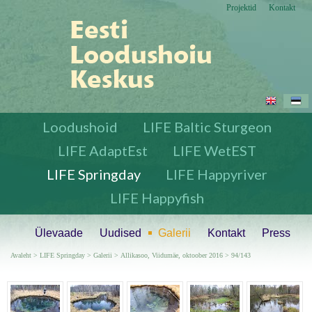
Projektid
Kontakt
Loodushoid
LIFE Baltic Sturgeon
LIFE AdaptEst
LIFE WetEST
LIFE Springday
LIFE Happyriver
LIFE Happyfish
Ülevaade
Uudised
Galerii
Kontakt
Press
Avaleht
>
LIFE Springday
>
Galerii
>
Allikasoo, Viidumäe, oktoober 2016
> 94/143