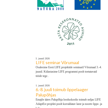
5. juunil 2026
LIFE seminar Võrumaal
Osalesime Eesti LIFE projektide seminaril Võrumaal 3.-4.
juunil. Külastasime LIFE programmi poolt toetatavaid
tööde tege..
1. juunil 2026
6.-8. juuli toimub õppelaager
Palupõhjas
Emajõe ääres Palupõhja looduskoolis toimub neljas LIFE
AdaptEst projekti poolt korraldatav laste ja noorte õppe- ja