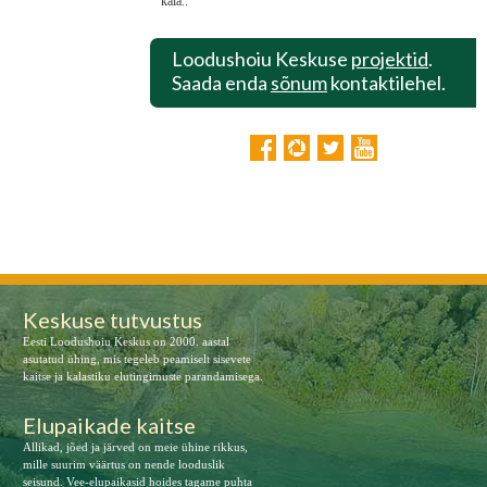
kala..
Loodushoiu Keskuse
projektid
.
Saada enda
sõnum
kontaktilehel.
Keskuse tutvustus
Eesti Loodushoiu Keskus on 2000. aastal
asutatud ühing, mis tegeleb peamiselt sisevete
kaitse ja kalastiku elutingimuste parandamisega.
Elupaikade kaitse
Allikad, jõed ja järved on meie ühine rikkus,
mille suurim väärtus on nende looduslik
seisund. Vee-elupaikasid hoides tagame puhta