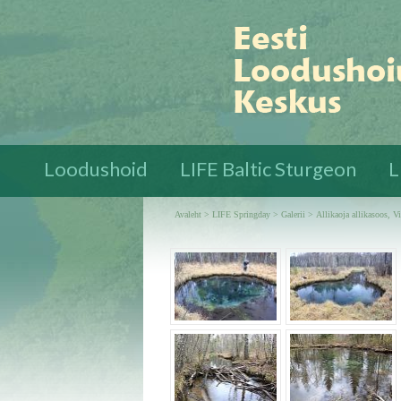
Loodushoid
LIFE Baltic Sturgeon
L
Avaleht
>
LIFE Springday
>
Galerii
>
Allikaoja allikasoos, 