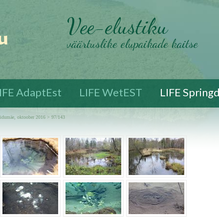
Vee-elustiku
väärtuslike elupaikade kaitse
IFE AdaptEst
LIFE WetEST
LIFE Spring
Viidumäe, oktoober 2016
> 97/143