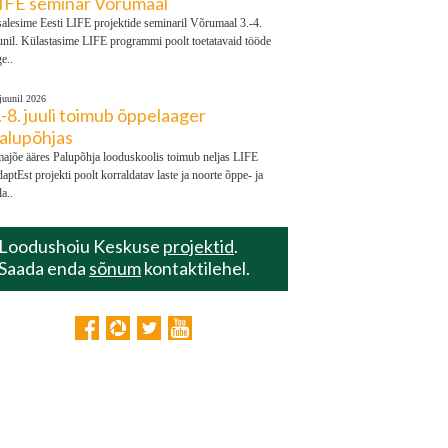
IFE seminar Võrumaal
alesime Eesti LIFE projektide seminaril Võrumaal 3.-4.
unil. Külastasime LIFE programmi poolt toetatavaid tööde
ge..
 juunil 2026
.-8. juuli toimub õppelaager
alupõhjas
ajõe ääres Palupõhja looduskoolis toimub neljas LIFE
aptEst projekti poolt korraldatav laste ja noorte õppe- ja
la..
Loodushoiu Keskuse
projektid
.
Saada enda
sõnum
kontaktilehel.