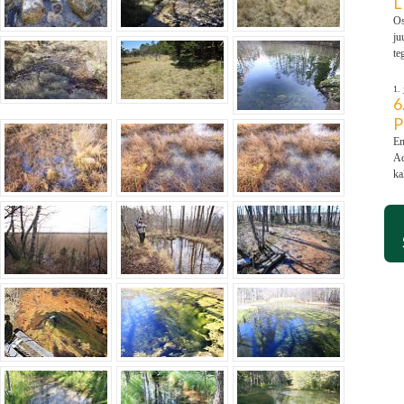
L
Os
ju
te
1.
6
P
Em
Ad
ka
ober