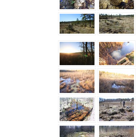
Allikaoja allikasoos, Viidumäe, okto